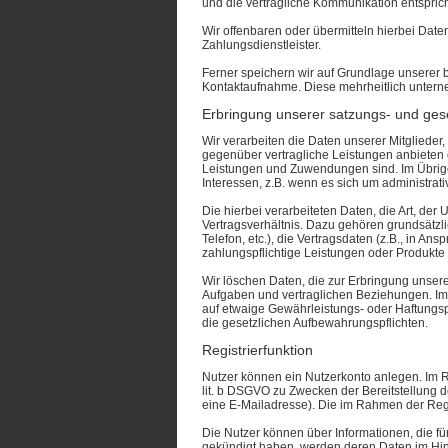
und die vertragliche Kommunikation entspric
Wir offenbaren oder übermitteln hierbei Date
Zahlungsdienstleister.
Ferner speichern wir auf Grundlage unserer b
Kontaktaufnahme. Diese mehrheitlich untern
Erbringung unserer satzungs- und ge
Wir verarbeiten die Daten unserer Mitglieder,
gegenüber vertragliche Leistungen anbieten 
Leistungen und Zuwendungen sind. Im Übrigen 
Interessen, z.B. wenn es sich um administrati
Die hierbei verarbeiteten Daten, die Art, de
Vertragsverhältnis. Dazu gehören grundsätzli
Telefon, etc.), die Vertragsdaten (z.B., in 
zahlungspflichtige Leistungen oder Produkte 
Wir löschen Daten, die zur Erbringung unser
Aufgaben und vertraglichen Beziehungen. Im F
auf etwaige Gewährleistungs- oder Haftungspf
die gesetzlichen Aufbewahrungspflichten.
Registrierfunktion
Nutzer können ein Nutzerkonto anlegen. Im Ra
lit. b DSGVO zu Zwecken der Bereitstellung 
eine E-Mailadresse). Die im Rahmen der Re
Die Nutzer können über Informationen, die fü
gekündigt haben, werden deren Daten im Hinbl