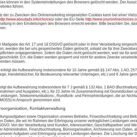
kies können in den Systemeinstellungen des Browsers gelöscht werden. Der Auss
ebotes führen.
z der zu Zwecken des Onlinemarketing eingesetzten Cookies kann bei einer Vielzah
http://www.aboutads.info/choices/
oder die EU-Seite
http://www.youronlinechoices.
altung in den Einstellungen des Browsers erreicht werden. Bitte beachten Sie, da
nen.
 Maßgabe der Art. 17 und 18 DSGVO gelöscht oder in ihrer Verarbeitung eingesch
, werden die bei uns gespeicherten Daten gelöscht, sobald sie für ihre Zweckbes
lichten entgegenstehen. Sofern die Daten nicht gelöscht werden, weil sie für an
ngeschränkt. D.h. die Daten werden gesperrt und nicht für andere Zwecke verarbeitet.
 werden müssen.
erfolgt die Aufbewahrung insbesondere für 10 Jahre gemäß §§ 147 Abs. 1 AO, 257 A
e, Handelsbücher, für Besteuerung relevanter Unterlagen, etc.) und 6 Jahre gemä
rfolgt die Aufbewahrung insbesondere für 7 J gemäß § 132 Abs. 1 BAO (Buchhaltu
innahmen und Ausgaben, etc.), für 22 Jahre im Zusammenhang mit Grundstücken un
eistungen, Telekommunikations-, Rundfunk- und Fernsehleistungen, die an Nichtu
 (MOSS) in Anspruch genommen wird.
roorganisation, Kontaktverwaltung
ungsaufgaben sowie Organisation unseres Betriebs, Finanzbuchhaltung und Befolg
ben Daten, die wir im Rahmen der Erbringung unserer vertraglichen Leistungen ver
t. f. DSGVO. Von der Verarbeitung sind Kunden, Interessenten, Geschäftspartner und 
 der Administration, Finanzbuchhaltung, Büroorganisation, Archivierung von Daten, 
unserer Aufgaben und Erbringung unserer Leistungen dienen. Die Löschung der Dat