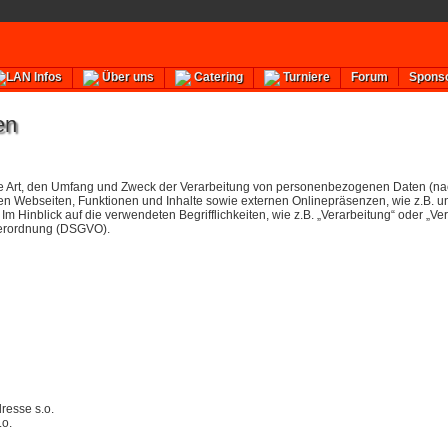
Forum
Spons
LAN Infos
Über uns
Catering
Turniere
en
die Art, den Umfang und Zweck der Verarbeitung von personenbezogenen Daten (nac
 Webseiten, Funktionen und Inhalte sowie externen Onlinepräsenzen, wie z.B. uns
 Hinblick auf die verwendeten Begrifflichkeiten, wie z.B. „Verarbeitung“ oder „Ver
dverordnung (DSGVO).
dresse s.o.
.o.