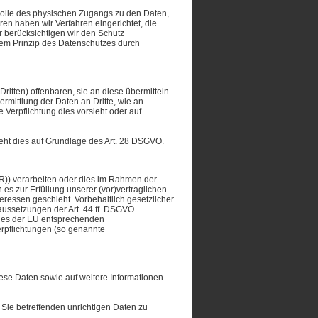
rolle des physischen Zugangs zu den Daten,
ren haben wir Verfahren eingerichtet, die
 berücksichtigen wir den Schutz
dem Prinzip des Datenschutzes durch
tten) offenbaren, sie an diese übermitteln
ermittlung der Daten an Dritte, wie an
he Verpflichtung dies vorsieht oder auf
ieht dies auf Grundlage des Art. 28 DSGVO.
R)) verarbeiten oder dies im Rahmen der
 es zur Erfüllung unserer (vor)vertraglichen
teressen geschieht. Vorbehaltlich gesetzlicher
raussetzungen der Art. 44 ff. DSGVO
eines der EU entsprechenden
Verpflichtungen (so genannte
iese Daten sowie auf weitere Informationen
 Sie betreffenden unrichtigen Daten zu