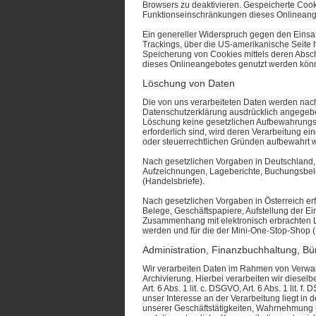
Browsers zu deaktivieren. Gespeicherte Coo
Funktionseinschränkungen dieses Onlineang
Ein genereller Widerspruch gegen den Einsat
Trackings, über die US-amerikanische Seite
Speicherung von Cookies mittels deren Absch
dieses Onlineangebotes genutzt werden kön
Löschung von Daten
Die von uns verarbeiteten Daten werden nach
Datenschutzerklärung ausdrücklich angegeben
Löschung keine gesetzlichen Aufbewahrungspf
erforderlich sind, wird deren Verarbeitung ei
oder steuerrechtlichen Gründen aufbewahrt
Nach gesetzlichen Vorgaben in Deutschland, 
Aufzeichnungen, Lageberichte, Buchungsbeleg
(Handelsbriefe).
Nach gesetzlichen Vorgaben in Österreich e
Belege, Geschäftspapiere, Aufstellung der E
Zusammenhang mit elektronisch erbrachten L
werden und für die der Mini-One-Stop-Shop
Administration, Finanzbuchhaltung, Bü
Wir verarbeiten Daten im Rahmen von Verwalt
Archivierung. Hierbei verarbeiten wir diesel
Art. 6 Abs. 1 lit. c. DSGVO, Art. 6 Abs. 1 li
unser Interesse an der Verarbeitung liegt in
unserer Geschäftstätigkeiten, Wahrnehmung 