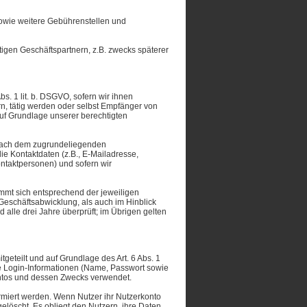
 sowie weitere Gebührenstellen und
tigen Geschäftspartnern, z.B. zwecks späterer
s. 1 lit. b. DSGVO, sofern wir ihnen
n, tätig werden oder selbst Empfänger von
auf Grundlage unserer berechtigten
h nach dem zugrundeliegenden
ie Kontaktdaten (z.B., E-Mailadresse,
ontaktpersonen) und sofern wir
immt sich entsprechend der jeweiligen
 Geschäftsabwicklung, als auch im Hinblick
 alle drei Jahre überprüft; im Übrigen gelten
eteilt und auf Grundlage des Art. 6 Abs. 1
ie Login-Informationen (Name, Passwort sowie
ntos und dessen Zwecks verwendet.
ormiert werden. Wenn Nutzer ihr Nutzerkonto
elöscht. Es obliegt den Nutzern, ihre Daten