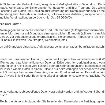
icherung der Vertraulichkeit, Integrität und Verfügbarkeit von Daten durch Kont
Eingabe, Weitergabe, der Sicherung der Verfügbarkeit und ihrer Trennung. Des Weite
öschung von Daten und Reaktion auf Gefährdung der Daten gewährleisen. Ferner
twicklung, bzw. Auswahl von Hardware, Software sowie Verfahren, entsprechend 
ndliche Voreinstellungen berücksichtigt (Art. 25 DSGVO).
rn und Dritten
aten gegenüber anderen Personen und Unternehmen (Auftragsverarbeitern oder Dri
en, erfolgt dies nur auf Grundlage einer gesetzlichen Erlaubnis (z.B. wenn eine Üb
b DSGVO zur Vertragserfüllung erforderlich ist), Sie eingewilligt haben, eine rechtlic
.B. beim Einsatz von Beauftragten, Webhostern, etc.).
aten auf Grundlage eines sog. „Auftragsverarbeitungsvertrages“ beauftragen, gesch
ußerhalb der Europäischen Union (EU) oder des Europäischen Wirtschaftsraums (EW
enlegung, bzw. Übermittlung von Daten an Dritte geschieht, erfolgt dies nur, wenn
aufgrund einer rechtlichen Verpflichtung oder auf Grundlage unserer berechtigten In
oder lassen wir die Daten in einem Drittland nur beim Vorliegen der besonderen Vo
B. auf Grundlage besonderer Garantien, wie der offiziell anerkannten Feststellung 
s „Privacy Shield“) oder Beachtung offiziell anerkannter spezieller vertraglicher 
er zu verlangen, ob betreffende Daten verarbeitet werden und auf Auskunft über d
DSGVO.
echt, die Vervollständigung der Sie betreffenden Daten oder die Berichtigung der