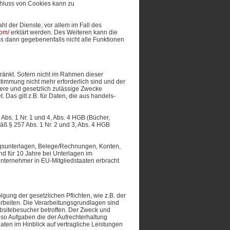
chluss von Cookies kann zu
l der Dienste, vor allem im Fall des
com/
erklärt werden. Des Weiteren kann die
ss dann gegebenenfalls nicht alle Funktionen
ränkt. Sofern nicht im Rahmen dieser
timmung nicht mehr erforderlich sind und der
dere und gesetzlich zulässige Zwecke
 Das gilt z.B. für Daten, die aus handels-
bs. 1 Nr. 1 und 4, Abs. 4 HGB (Bücher,
ß § 257 Abs. 1 Nr. 2 und 3, Abs. 4 HGB
ngsunterlagen, Belege/Rechnungen, Konten,
d für 10 Jahre bei Unterlagen im
nternehmer in EU-Mitgliedstaaten erbracht
ung der gesetzlichen Pflichten, wie z.B. der
arbeiten. Die Verarbeitungsgrundlagen sind
Websitebesucher betroffen. Der Zweck und
also Aufgaben die der Aufrechterhaltung
en im Hinblick auf vertragliche Leistungen