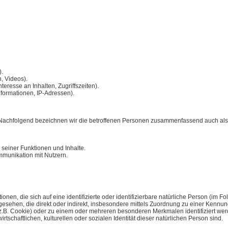
).
n, Videos).
teresse an Inhalten, Zugriffszeiten).
nformationen, IP-Adressen).
achfolgend bezeichnen wir die betroffenen Personen zusammenfassend auch als 
 seiner Funktionen und Inhalte.
munikation mit Nutzern.
nen, die sich auf eine identifizierte oder identifizierbare natürliche Person (im F
 angesehen, die direkt oder indirekt, insbesondere mittels Zuordnung zu einer Ke
z.B. Cookie) oder zu einem oder mehreren besonderen Merkmalen identifiziert wer
tschaftlichen, kulturellen oder sozialen Identität dieser natürlichen Person sind.