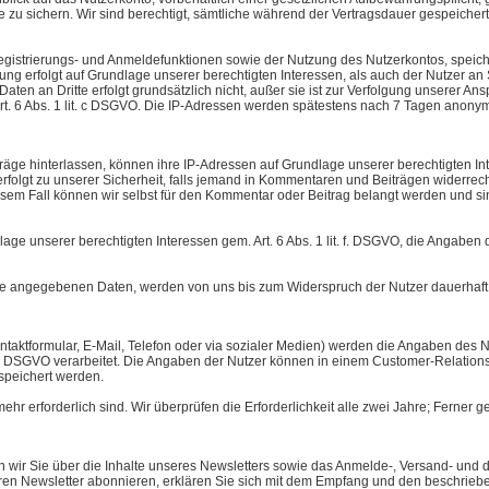
e zu sichern. Wir sind berechtigt, sämtliche während der Vertragsdauer gespeicher
strierungs- und Anmeldefunktionen sowie der Nutzung des Nutzerkontos, speiche
ng erfolgt auf Grundlage unserer berechtigten Interessen, als auch der Nutzer an
ten an Dritte erfolgt grundsätzlich nicht, außer sie ist zur Verfolgung unserer Ans
Art. 6 Abs. 1 lit. c DSGVO. Die IP-Adressen werden spätestens nach 7 Tagen anonymi
e hinterlassen, können ihre IP-Adressen auf Grundlage unserer berechtigten Interes
olgt zu unserer Sicherheit, falls jemand in Kommentaren und Beiträgen widerrechtl
iesem Fall können wir selbst für den Kommentar oder Beitrag belangt werden und sin
lage unserer berechtigten Interessen gem. Art. 6 Abs. 1 lit. f. DSGVO, die Angab
 angegebenen Daten, werden von uns bis zum Widerspruch der Nutzer dauerhaft 
ntaktformular, E-Mail, Telefon oder via sozialer Medien) werden die Angaben des 
t. b) DSGVO verarbeitet. Die Angaben der Nutzer können in einem Customer-Relat
speichert werden.
ehr erforderlich sind. Wir überprüfen die Erforderlichkeit alle zwei Jahre; Ferner g
 wir Sie über die Inhalte unseres Newsletters sowie das Anmelde-, Versand- und 
ren Newsletter abonnieren, erklären Sie sich mit dem Empfang und den beschrieb