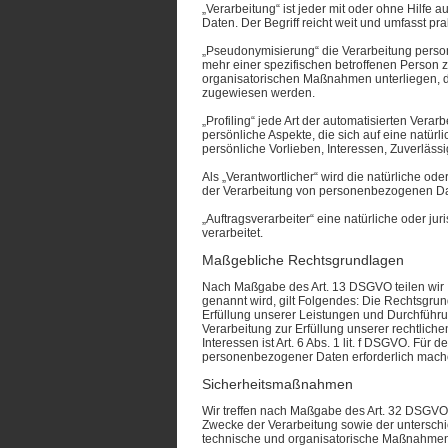
„Verarbeitung“ ist jeder mit oder ohne Hilf
Daten. Der Begriff reicht weit und umfasst p
„Pseudonymisierung“ die Verarbeitung perso
mehr einer spezifischen betroffenen Person
organisatorischen Maßnahmen unterliegen, die
zugewiesen werden.
„Profiling“ jede Art der automatisierten Ve
persönliche Aspekte, die sich auf eine natür
persönliche Vorlieben, Interessen, Zuverläss
Als „Verantwortlicher“ wird die natürliche od
der Verarbeitung von personenbezogenen Dat
„Auftragsverarbeiter“ eine natürliche oder j
verarbeitet.
Maßgebliche Rechtsgrundlagen
Nach Maßgabe des Art. 13 DSGVO teilen wir 
genannt wird, gilt Folgendes: Die Rechtsgrund
Erfüllung unserer Leistungen und Durchführu
Verarbeitung zur Erfüllung unserer rechtliche
Interessen ist Art. 6 Abs. 1 lit. f DSGVO. Fü
personenbezogener Daten erforderlich machen
Sicherheitsmaßnahmen
Wir treffen nach Maßgabe des Art. 32 DSGVO
Zwecke der Verarbeitung sowie der unterschie
technische und organisatorische Maßnahmen