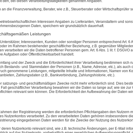
ht den, bei diesen Verarbeitungstätigkeiten genannten Angaben.
n an die Finanzverwaltung, Berater, wie z.B., Steuerberater oder Wirtschaftsprüfer
etriebswirtschaftlichen Interessen Angaben zu Lieferanten, Veranstaltern und sons
ehmensbezogenen Daten, speichern wir grundsätzlich dauerhaft.
schäftsgemäßen Leistungen
 Unterstützer, Interessenten, Kunden oder sonstiger Personen entsprechend Art. 6 Ab
oder im Rahmen bestehender geschäftlicher Beziehung, z.B. gegenüber Mitglieder
verarbeiten wir die Daten betroffener Personen gem. Art. 6 Abs. 1 lit. f. DSGVO 
ve Aufgaben oder Öffentlichkeitsarbeit handelt.
r Umfang und der Zweck und die Erforderlichkeit ihrer Verarbeitung bestimmen sic
ch Bestands- und Stammdaten der Personen (z.B., Name, Adresse, etc.), als auch d
Anspruch genommene Leistungen, mitgeteilte Inhalte und Informationen, Namen von K
anbieten, Zahlungsdaten (z.B., Bankverbindung, Zahlungshistorie, etc.).
er satzungs- und geschäftsmäßigen Zwecke nicht mehr erforderlich sind. Dies best
all geschäftlicher Verarbeitung bewahren wir die Daten so lange auf, wie sie zur
lichten relevant sein können. Die Erforderlichkeit der Aufbewahrung der Daten wird
hmen der Registrierung werden die erforderlichen Pflichtangaben den Nutzern mitg
des Nutzerkontos verarbeitet. Zu den verarbeiteten Daten gehören insbesondere d
gistrierung eingegebenen Daten werden für die Zwecke der Nutzung des Nutzerko
r deren Nutzerkonto relevant sind, wie z.B. technische Änderungen, per E-Mail inf
ick auf das Nutzerkonto, vorbehaltlich einer gesetzlichen Aufbewahrungspflicht, g