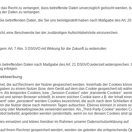
as Recht zu verlangen, dass betreffende Daten unverzüglich gelöscht werden, bzw
 der Daten zu verlangen.
Sie betreffenden Daten, die Sie uns bereitgestellt haben nach Maßgabe des Art. 
cht, eine Beschwerde bei der zuständigen Aufsichtsbehörde einzureichen.
 gem. Art. 7 Abs. 3 DSGVO mit Wirkung für die Zukunft zu widerrufen
Sie betreffenden Daten nach Maßgabe des Art. 21 DSGVO jederzeit widersprechen
g erfolgen.
rektwerbung
net, die auf Rechnern der Nutzer gespeichert werden. Innerhalb der Cookies kön
Angaben zu einem Nutzer (bzw. dem Gerät auf dem das Cookie gespeichert ist) wä
n. Als temporäre Cookies, bzw. „Session-Cookies“ oder „transiente Cookies“, werd
st und seinen Browser schließt. In einem solchen Cookie kann z.B. der Inhalt ein
ent“ oder „persistent“ werden Cookies bezeichnet, die auch nach dem Schließen 
wenn die Nutzer diese nach mehreren Tagen aufsuchen. Ebenso können in einem sol
sung oder Marketingzwecke verwendet werden. Als „Third-Party-Cookie“ werden Co
bot betreibt, angeboten werden (andernfalls, wenn es nur dessen Cookies sind spr
s einsetzen und klären hierüber im Rahmen unserer Datenschutzerklärung auf.
s auf ihrem Rechner gespeichert werden, werden sie gebeten die entsprechende Op