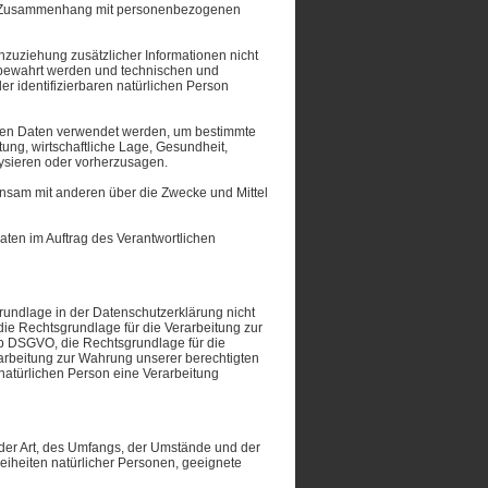
e im Zusammenhang mit personenbezogenen
uziehung zusätzlicher Informationen nicht
ufbewahrt werden und technischen und
r identifizierbaren natürlichen Person
genen Daten verwendet werden, um bestimmte
ung, wirtschaftliche Lage, Gesundheit,
alysieren oder vorherzusagen.
meinsam mit anderen über die Zwecke und Mittel
aten im Auftrag des Verantwortlichen
undlage in der Datenschutzerklärung nicht
 die Rechtsgrundlage für die Verarbeitung zur
 b DSGVO, die Rechtsgrundlage für die
erarbeitung zur Wahrung unserer berechtigten
n natürlichen Person eine Verarbeitung
der Art, des Umfangs, der Umstände und der
eiheiten natürlicher Personen, geeignete