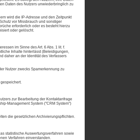
ten Daten des Nutzers unwiederbringlich zu
rn wird die IP-Adresse und den Zeitpunkt
 Schutz vor Missbrauch und sonstiger
prüche erforderlich oder es besteht hierzu
siert oder gelöscht.
sen im Sinne des Art. 6 Abs. 1 lit. f.
iche Inhalte hinterlässt (Beleidigungen,
d daher an der Identität des Verfassers
en der Nutzer zwecks Spamerkennung zu
gespeichert.
Nutzers zur Bearbeitung der Kontaktanfrage
ionship-Management System ("CRM System")
elten die gesetzlichen Archivierungspflichten.
das statistische Auswertungsverfahren sowie
enen Verfahren einverstanden.