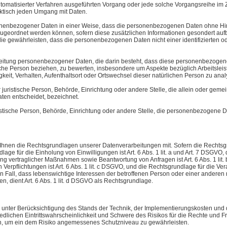
e automatisierter Verfahren ausgeführten Vorgang oder jede solche Vorgangsreih
raktisch jeden Umgang mit Daten.
nenbezogener Daten in einer Weise, dass die personenbezogenen Daten ohne Hinz
 zugeordnet werden können, sofern diese zusätzlichen Informationen gesondert a
 gewährleisten, dass die personenbezogenen Daten nicht einer identifizierten ode
rarbeitung personenbezogener Daten, die darin besteht, dass diese personenbezo
liche Person beziehen, zu bewerten, insbesondere um Aspekte bezüglich Arbeitsleist
igkeit, Verhalten, Aufenthaltsort oder Ortswechsel dieser natürlichen Person zu an
er juristische Person, Behörde, Einrichtung oder andere Stelle, die allein oder ge
en entscheidet, bezeichnet.
uristische Person, Behörde, Einrichtung oder andere Stelle, die personenbezogene D
Ihnen die Rechtsgrundlagen unserer Datenverarbeitungen mit. Sofern die Rechtsgr
lage für die Einholung von Einwilligungen ist Art. 6 Abs. 1 lit. a und Art. 7 DSGVO,
ng vertraglicher Maßnahmen sowie Beantwortung von Anfragen ist Art. 6 Abs. 1 lit.
n Verpflichtungen ist Art. 6 Abs. 1 lit. c DSGVO, und die Rechtsgrundlage für die V
r den Fall, dass lebenswichtige Interessen der betroffenen Person oder einer andere
, dient Art. 6 Abs. 1 lit. d DSGVO als Rechtsgrundlage.
 unter Berücksichtigung des Stands der Technik, der Implementierungskosten und 
dlichen Eintrittswahrscheinlichkeit und Schwere des Risikos für die Rechte und Fr
, um ein dem Risiko angemessenes Schutzniveau zu gewährleisten.