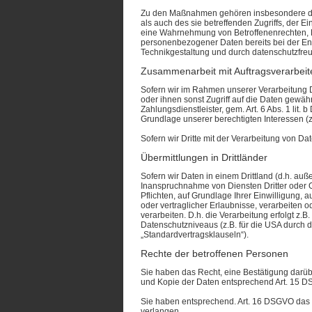
Zu den Maßnahmen gehören insbesondere die S
als auch des sie betreffenden Zugriffs, der 
eine Wahrnehmung von Betroffenenrechten, L
personenbezogener Daten bereits bei der En
Technikgestaltung und durch datenschutzfreu
Zusammenarbeit mit Auftragsverarbeite
Sofern wir im Rahmen unserer Verarbeitung D
oder ihnen sonst Zugriff auf die Daten gewähr
Zahlungsdienstleister, gem. Art. 6 Abs. 1 lit. 
Grundlage unserer berechtigten Interessen (z
Sofern wir Dritte mit der Verarbeitung von D
Übermittlungen in Drittländer
Sofern wir Daten in einem Drittland (d.h. a
Inanspruchnahme von Diensten Dritter oder Off
Pflichten, auf Grundlage Ihrer Einwilligung, 
oder vertraglicher Erlaubnisse, verarbeiten 
verarbeiten. D.h. die Verarbeitung erfolgt z.
Datenschutzniveaus (z.B. für die USA durch da
„Standardvertragsklauseln“).
Rechte der betroffenen Personen
Sie haben das Recht, eine Bestätigung darüb
und Kopie der Daten entsprechend Art. 15 
Sie haben entsprechend. Art. 16 DSGVO das R
verlangen.