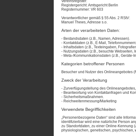
Vereinsregister:
Registergericht: Amtsgericht Berlin
Registernummer: VR 603
Verantwortlicher gemäß § 55 Abs. 2 RStV:
Manuel Thews, Adresse s.o.
Arten der verarbeiteten Daten:
- Bestandsdaten (z.B., Namen, Adressen).
- Kontaktdaten (z.B., E-Mail, Telefonnummern
- Inhaltsdaten (z.B., Texteingaben, Fotografie
- Nutzungsdaten (z.B., besuchte Webseiten, In
- Meta-/Kommunikationsdaten (z.B., Geräte-I
Kategorien betroffener Personen
Besucher und Nutzer des Onlineangebotes (N
Zweck der Verarbeitung
- Zurverfügungstellung des Onlineangebotes,
- Beantwortung von Kontaktanfragen und Kom
- Sicherheitsmaßnahmen.
- Reichweitenmessung/Marketing
Verwendete Begrifflichkeiten
„Personenbezogene Daten“ sind alle Informatio
identifizierbar wird eine natürliche Person
zu Standortdaten, zu einer Online-Kennung (
physiologischen, genetischen, psychischen, wir