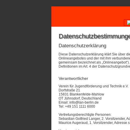
Datenschutzbestimmung
Datenschutzerklärung
Diese Datenschutzerklärung klärt Sie über 
Onlineangebotes und der mit ihm verbundenen
gemeinsam bezeichnet als „Onlineangebot“). Im
Definitionen im Art. 4 der Datenschutzgrun
Verantwortlicher
Verein für Jugendförderung und Technik e.V.
Dorfstraße 21
15831 Blankenfelde-Mahlow
OT Jühnsdorf, Deutschland
Email: info@lan-berlin.de
Tel: +49 151 1111 6000
Vertretungsberechtigte Personen:
Sebastian Gotfried Langer, 2. Vorsitzender, A
Maurice Augeraud, 1. Vorsitzender, Adresse s